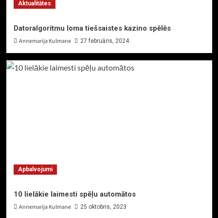
Aktualitātes
Datoralgoritmu loma tiešsaistes kazino spēlēs
Annemarija Kulmane
27 februāris, 2024
Apbalvojumi
10 lielākie laimesti spēļu automātos
Annemarija Kulmane
25 oktobris, 2023