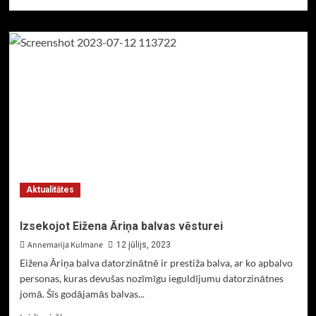
more
about
Izcilības
svinēšana:
Datorzinātnes
balvu
ieguvumi
Aktualitātes
Izsekojot Eižena Āriņa balvas vēsturei
Annemarija Kulmane
12 jūlijs, 2023
Eižena Āriņa balva datorzinātnē ir prestiža balva, ar ko apbalvo
personas, kuras devušas nozīmīgu ieguldījumu datorzinātnes
jomā. Šīs godājamās balvas...
Read