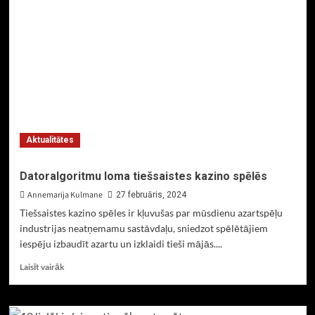
lielākie
kazino
pasaulē
Aktualitātes
Datoralgoritmu loma tiešsaistes kazino spēlēs
Annemarija Kulmane
27 februāris, 2024
Tiešsaistes kazino spēles ir kļuvušas par mūsdienu azartspēļu
industrijas neatņemamu sastāvdaļu, sniedzot spēlētājiem
iespēju izbaudīt azartu un izklaidi tieši mājās....
Read
Laisīt vairāk
more
about
Datoralgoritmu