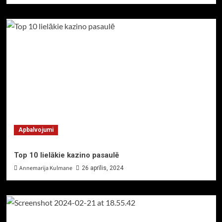
Apbalvojumi
Top 10 lielākie kazino pasaulē
Annemarija Kulmane
26 aprīlis, 2024