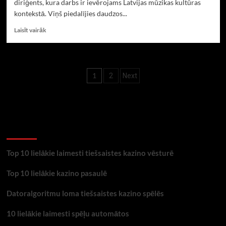
diriģents, kura darbs ir ievērojams Latvijas mūzikas kultūras
kontekstā. Viņš piedalījies daudzos...
Read
Laisīt vairāk
more
about
Kas
ir
Ziņu
1
2
Next
Eižens
Āriņš?
numerācija
pēc
lappusēm
Jaunākie raksti
Top 10 lielākie laimesti tiešsaistes kazino vēsturē
Top 10 lielākie kazino pasaulē
Datoralgoritmu loma tiešsaistes kazino spēlēs
10 lielākie laimesti spēļu automātos