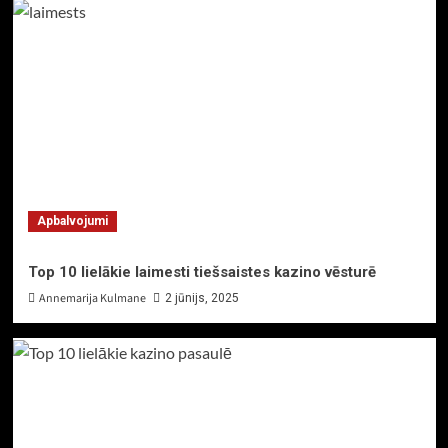
3
Apbalvojumi
10 lielākie laimesti spēļu automātos
4
Apbalvojumi
Eižena Āriņa balva datorzinātnē: izcilības
sasniegumi tehnoloģiju attīstībā
Apbalvojumi
5
Top 10 lielākie laimesti tiešsaistes kazino vēsturē
Apbalvojumi
Annemarija Kulmane
2 jūnijs, 2025
Top 10 lielākie laimesti tiešsaistes kazino
vēsturē
1
Apbalvojumi
Top 10 lielākie kazino pasaulē