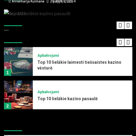
Annemarija Kulmane
Annemarija Kulmane
2 jūnijs, 2025
26 aprīlis, 2024
4
Top 10 lielākie laimesti tiešsaistes kazino
vēsturē
Jaunākais raksta
Annemarija Kulmane
Apbalvojumi
2 jūnijs, 2025
Eižena Āriņa balva datorzinātnē: izcilības
sasniegumi tehnoloģiju attīstībā
Aktuālākais
5
Apbalvojumi
Top 10 lielākie laimesti tiešsaistes kazino
vēsturē
1
Apbalvojumi
Top 10 lielākie kazino pasaulē
2
Aktualitātes
Piedāvātie stāsti
Datoralgoritmu loma tiešsaistes kazino
spēlēs