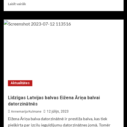
Read
Laisīt vairāk
more
about
Līdzīgas
balvas
Eižena
Āriņa
balvai
datorzinātnēs
Aktualitātes
Līdzīgas Latvijas balvas Eižena Āriņa balvai
datorzinātnēs
Annemarija Kulmane
12 jūlijs, 2023
Eižena Āriņa balva datorzinātnē ir prestiža balva, kas tiek
piešķirta par izcilu ieguldījumu datorzinātnes jomā. Tomēr