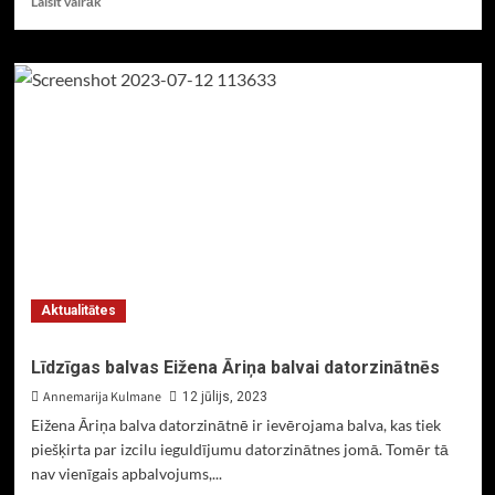
Laisīt vairāk
more
about
Izsekojot
Eižena
Āriņa
balvas
vēsturei
Aktualitātes
Līdzīgas balvas Eižena Āriņa balvai datorzinātnēs
Annemarija Kulmane
12 jūlijs, 2023
Eižena Āriņa balva datorzinātnē ir ievērojama balva, kas tiek
piešķirta par izcilu ieguldījumu datorzinātnes jomā. Tomēr tā
nav vienīgais apbalvojums,...